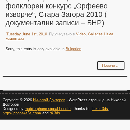
фолклорен конкурс „Орфеево
изворче“, Стара Загора 2010 (
документални записи – БНР)
Tuesday June 1st, 2010
Публикувано в
Video
,
Galleries
Няма
коментари
Sorry, this entry is only available in
Bulgarian
.
Повече ...
Copyright © 2026
Николай Докторов
- WordPress страница на Николай
Докторов
Designed by
mobile phone signal booster
, thanks to:
linker 3ds
,
http://iphone4s5s.com/
and
r4 3ds