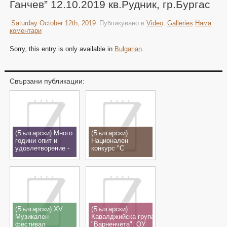
Ганчев” 12.10.2019 кв.Рудник, гр.Бургас
Saturday October 12th, 2019
Публикувано в
Video
,
Galleries
Няма
коментари
Sorry, this entry is only available in
Bulgarian
.
Свързани публикации:
(Български) Много
(Български)
години опит и
Национален
удовлетворение -
конкурс "С
снимки
музиката на Никола
Ганчев",
с.Шишманци,
23.11.2019
(Български) XV
(Български)
Музикален
Кавалджийска група
фестивал
"Варненчета", ОУ