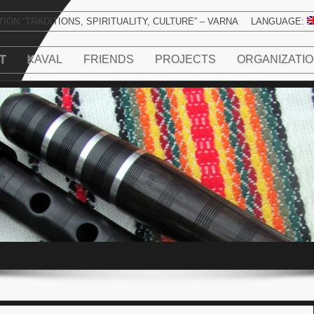
ION “TRADITIONS, SPIRITUALITY, CULTURE” – VARNA
LANGUAGE:
T
KAVAL
FRIENDS
PROJECTS
ORGANIZATI