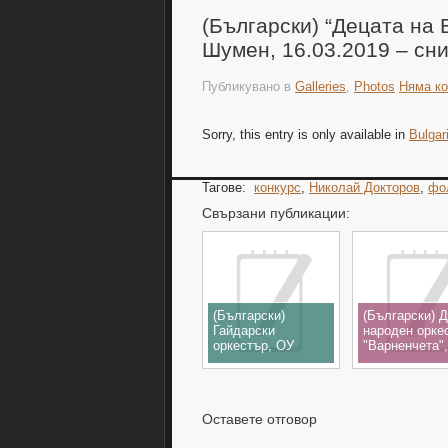
(Български) “Децата на 
Шумен, 16.03.2019 – сн
Публикувано в
Galleries
,
Photos
Няма к
Sorry, this entry is only available in
Bulgar
Тагове:
конкурс
,
Николай Докторов
,
фо
Свързани публикации:
(Български)
(Български) 
Гайдарски
народен орке
оркестър, ОУ
"Варненчета"
"Антон
"Антон
Страшимиров"
Страшимиров"
,XXV Национален
XXV Национа
детски фолклорен
детски фолкл
Оставете отговор
конкурс „Диньо
конкурс „Дин
Маринов “ 29 -
Маринов “ 29 