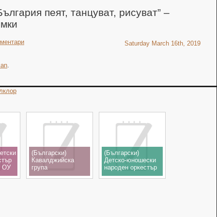
България пеят, танцуват, рисуват” –
имки
оментари
Saturday March 16th, 2019
ian
.
лклор
Детски
(Български)
(Български)
стър
Кавалджийска
Детско-юношески
, ОУ
група
народен оркестър
"Варненчета", ОУ
"Орфеони" към
,
"Антон
Сдружение
лен
Страшимиров",
"Традиции,
орен
XXV Национален
духовност, култура
ьо
детски фолклорен
- Варна" - "Децата
-
конкурс „Диньо
на България пеят,