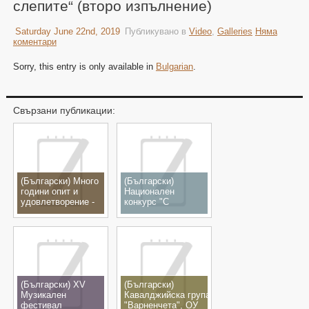
слепите“ (второ изпълнение)
Saturday June 22nd, 2019
Публикувано в
Video
,
Galleries
Няма
коментари
Sorry, this entry is only available in
Bulgarian
.
Свързани публикации:
(Български) Много
(Български)
години опит и
Национален
удовлетворение -
конкурс "С
снимки
музиката на Никола
Ганчев",
с.Шишманци,
23.11.2019
(Български) XV
(Български)
Музикален
Кавалджийска група
фестивал
"Варненчета", ОУ