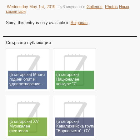
Wednesday May 1st, 2019
Публикувано в
Galleries
,
Photos
Няма
коментари
Sorry, this entry is only available in
Bulgarian
.
Свързани публикации:
(Български) Много
(Български)
години опит и
Национален
удовлетворение -
конкурс "С
снимки
музиката на Никола
Ганчев",
с.Шишманци,
23.11.2019
(Български) XV
(Български)
Музикален
Кавалджийска група
фестивал
"Варненчета", ОУ
"Фолклорен изгрев"
"А.Страшимиров"гр.Варна