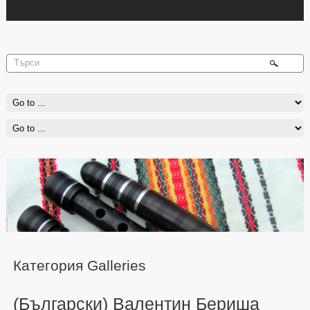
Категория Galleries
(Български) Валентин Бериша