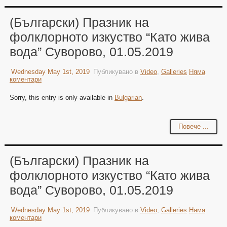
(Български) Празник на
фолклорното изкуство “Като жива
вода” Суворово, 01.05.2019
Wednesday May 1st, 2019
Публикувано в
Video
,
Galleries
Няма
коментари
Sorry, this entry is only available in
Bulgarian
.
Повече ...
(Български) Празник на
фолклорното изкуство “Като жива
вода” Суворово, 01.05.2019
Wednesday May 1st, 2019
Публикувано в
Video
,
Galleries
Няма
коментари