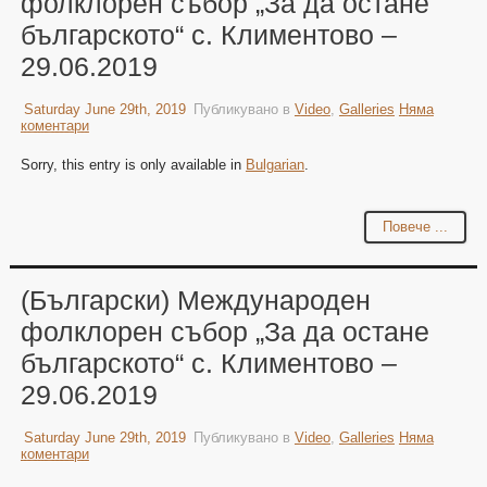
фолклорен събор „За да остане
българското“ с. Климентово –
29.06.2019
Saturday June 29th, 2019
Публикувано в
Video
,
Galleries
Няма
коментари
Sorry, this entry is only available in
Bulgarian
.
Повече ...
(Български) Международен
фолклорен събор „За да остане
българското“ с. Климентово –
29.06.2019
Saturday June 29th, 2019
Публикувано в
Video
,
Galleries
Няма
коментари