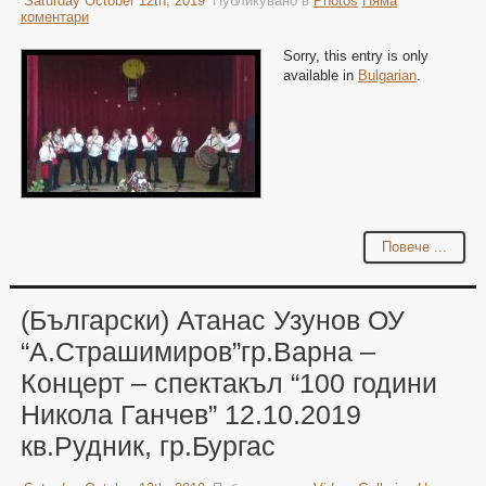
Saturday October 12th, 2019
Публикувано в
Photos
Няма
коментари
Sorry, this entry is only
available in
Bulgarian
.
Повече ...
(Български) Атанас Узунов ОУ
“А.Страшимиров”гр.Варна –
Концерт – спектакъл “100 години
Никола Ганчев” 12.10.2019
кв.Рудник, гр.Бургас