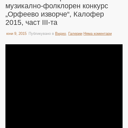
музикално-фолклорен конкурс
„Орфеево изворче“, Калофер
2015, част III-та
юни 9, 2015
Публикувано в
Видео
,
Галерии
Няма коментари