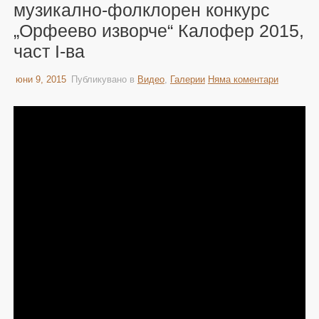
музикално-фолклорен конкурс
„Орфеево изворче“ Калофер 2015,
част I-ва
юни 9, 2015
Публикувано в
Видео
,
Галерии
Няма коментари