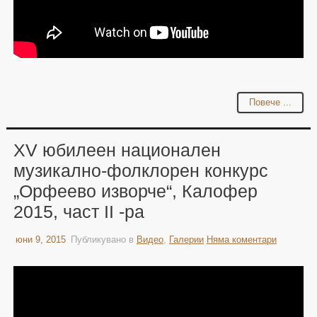
Повече ...
XV юбилеен национален
музикално-фолклорен конкурс
„Орфеево изворче“, Калофер
2015, част II -ра
юни 9, 2015
Публикувано в
Видео
,
Галерии
Няма коментари