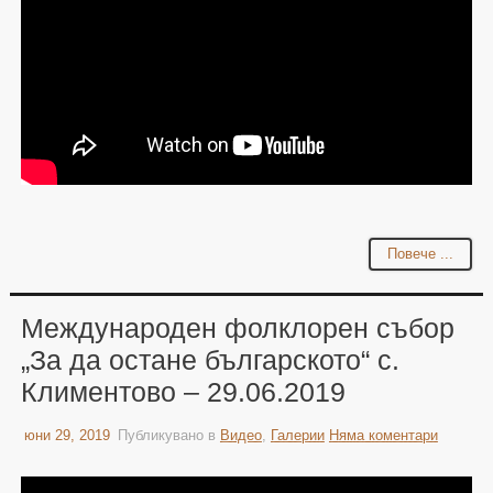
Повече ...
Международен фолклорен събор
„За да остане българското“ с.
Климентово – 29.06.2019
юни 29, 2019
Публикувано в
Видео
,
Галерии
Няма коментари