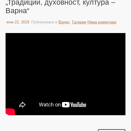
„Традиции, духовност, култура –
Варна“
юни 22, 2019
Публикувано в
Видео
,
Галерии
Няма коментари