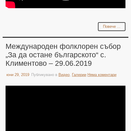
Повече ...
Международен фолклорен събор
„За да остане българското“ с.
Климентово – 29.06.2019
юни 29, 2019
Публикувано в
Видео
,
Галерии
Няма коментари