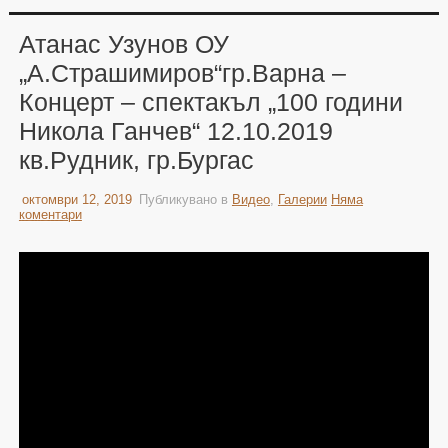
Атанас Узунов ОУ
„А.Страшимиров“гр.Варна –
Концерт – спектакъл „100 години
Никола Ганчев“ 12.10.2019
кв.Рудник, гр.Бургас
октомври 12, 2019
Публикувано в
Видео
,
Галерии
Няма
коментари