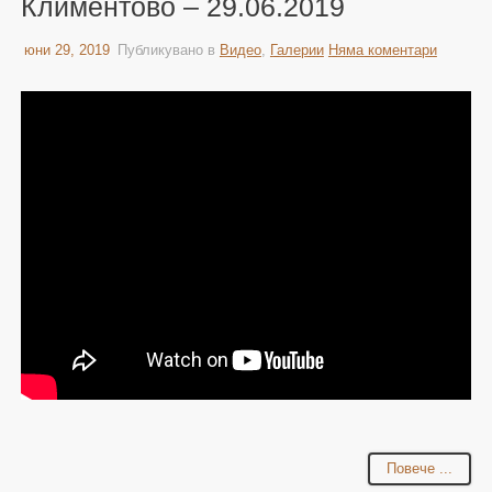
Климентово – 29.06.2019
юни 29, 2019
Публикувано в
Видео
,
Галерии
Няма коментари
Повече ...