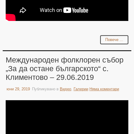
Повече ...
Международен фолклорен събор
„За да остане българското“ с.
Климентово – 29.06.2019
юни 29, 2019
Публикувано в
Видео
,
Галерии
Няма коментари