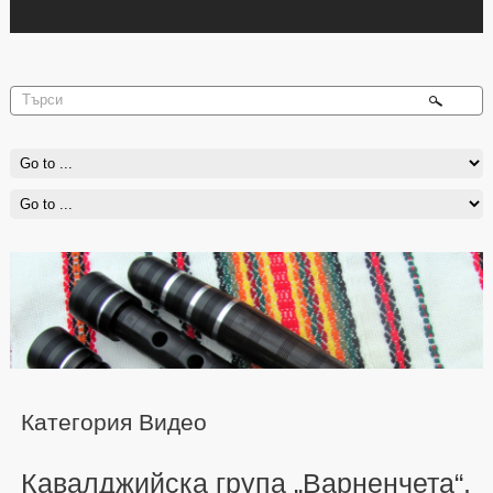
Категория Видео
Кавалджийска група „Варненчета“,