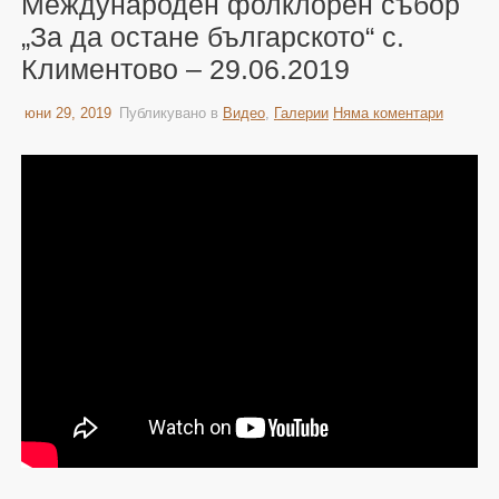
Международен фолклорен събор
„За да остане българското“ с.
Климентово – 29.06.2019
юни 29, 2019
Публикувано в
Видео
,
Галерии
Няма коментари