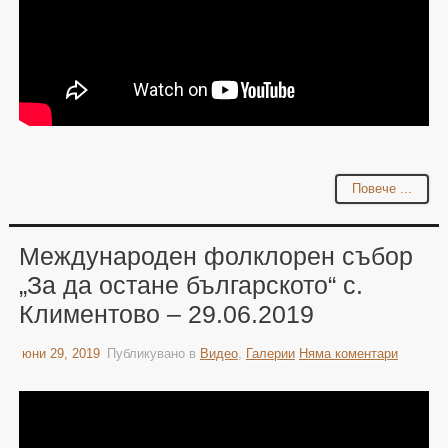
Повече ...
Международен фолклорен събор
„За да остане българското“ с.
Климентово – 29.06.2019
юни 29, 2019
Публикувано в
Видео
,
Галерии
Няма коментари