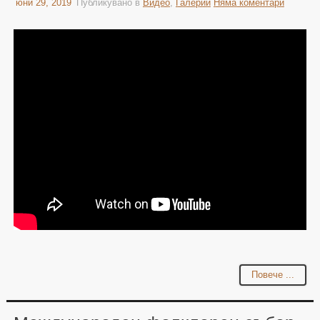
юни 29, 2019
Публикувано в
Видео
,
Галерии
Няма коментари
Повече ...