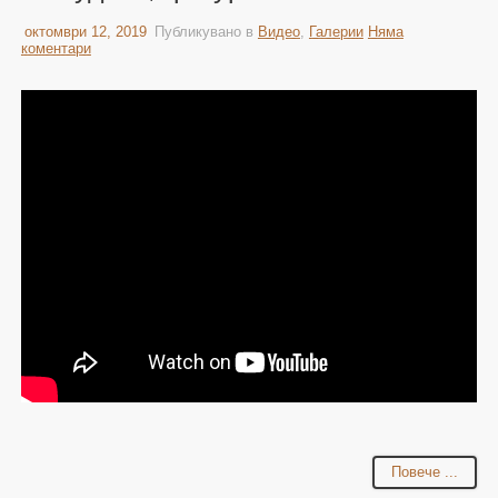
октомври 12, 2019
Публикувано в
Видео
,
Галерии
Няма
коментари
Повече ...