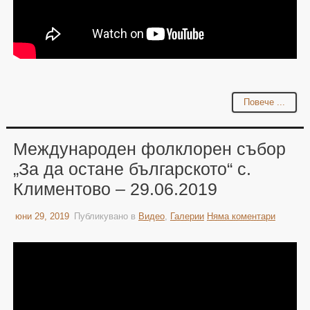
Повече ...
Международен фолклорен събор
„За да остане българското“ с.
Климентово – 29.06.2019
юни 29, 2019
Публикувано в
Видео
,
Галерии
Няма коментари