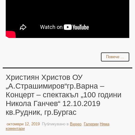
Повече ...
Християн Христов ОУ
„А.Страшимиров“гр.Варна –
Концерт – спектакъл „100 години
Никола Ганчев“ 12.10.2019
кв.Рудник, гр.Бургас
октомври 12, 2019
Публикувано в
Видео
,
Галерии
Няма
коментари