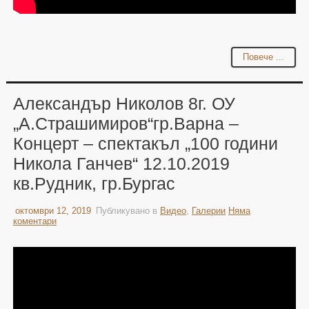
Повече ...
Александър Николов 8г. ОУ
„А.Страшимиров“гр.Варна –
Концерт – спектакъл „100 години
Никола Ганчев“ 12.10.2019
кв.Рудник, гр.Бургас
октомври 12, 2019
Публикувано в
Видео
,
Галерии
Няма
коментари