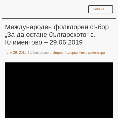
Повече ...
Международен фолклорен събор
„За да остане българското“ с.
Климентово – 29.06.2019
юни 29, 2019
Публикувано в
Видео
,
Галерии
Няма коментари