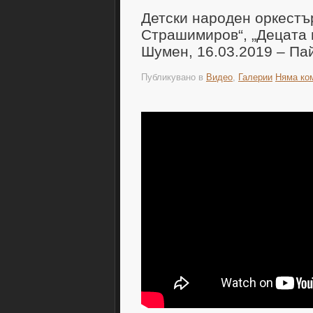
Детски народен оркестъ
Страшимиров“, „Децата н
Шумен, 16.03.2019 – Па
Публикувано в
Видео
,
Галерии
Няма ко