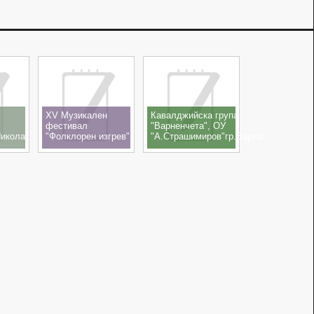
XV Музикален
Кавалджийска група
фестивал
"Варненчета", ОУ
Никола
"Фолклорен изгрев"
"А.Страшимиров"гр.Варна
15-17.11.2019
- Концерт - спектакъл
"100 години Никола
Ганчев" 12.10.2019
кв.Рудник, гр.Бургас