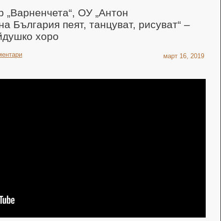
р „Варненчета“, ОУ „Антон
а България пеят, танцуват, рисуват“ –
йдушко хоро
ментари
март 16, 2019