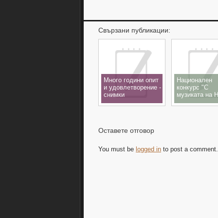
Свързани публикации:
Много години опит
Национален
и удовлетворение -
конкурс "С
снимки
музиката на 
Ганчев",
с.Шишманци,
23.11.2019
Оставете отговор
You must be
logged in
to post a comment.