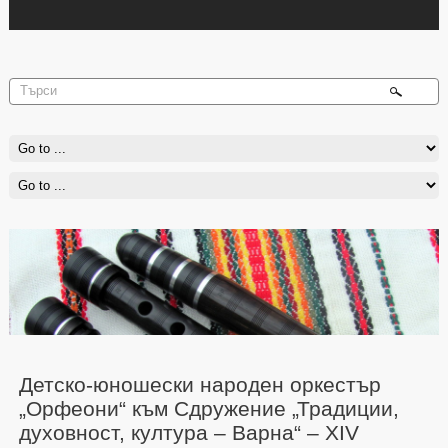
Детско-юношески народен оркестър
„Орфеони“ към Сдружение „Традиции,
духовност, култура – Варна“ – XIV