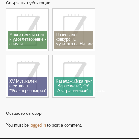
Свързани публикации:
Много години опит
Национален
и удовлетворение -
конкурс "С
снимки
музиката на Никола
Ганчев",
с.Шишманци,
23.11.2019
XV Музикален
Кавалджийска група
фестивал
"Варненчета", ОУ
"Фолклорен изгрев"
"А.Страшимиров"гр.Варна
15-17.11.2019
- Концерт - спектакъл
"100 години Никола
Ганчев" 12.10.2019
кв.Рудник, гр.Бургас
Оставете отговор
You must be
logged in
to post a comment.