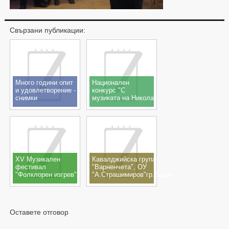
Свързани публикации:
Много години опит
Национален
и удовлетворение -
конкурс "С
снимки
музиката на Никола
Ганчев",
с.Шишманци,
23.11.2019
XV Музикален
Кавалджийска група
фестивал
"Варненчета", ОУ
"Фолклорен изгрев"
"А.Страшимиров"гр.Варна
15-17.11.2019
- Концерт - спектакъл
"100 години Никола
Ганчев" 12.10.2019
кв.Рудник, гр.Бургас
Оставете отговор