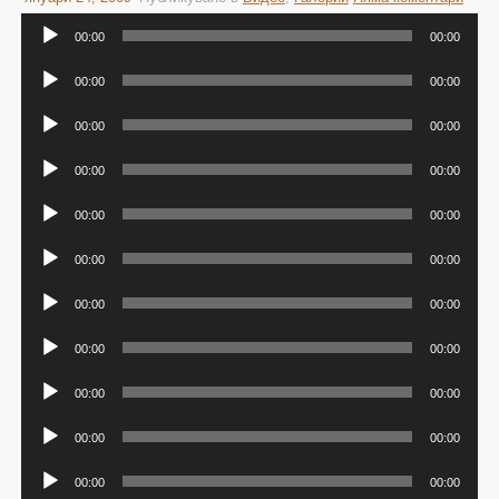
Аудио
00:00
00:00
Аудио
00:00
00:00
Аудио
00:00
00:00
Аудио
00:00
00:00
Аудио
00:00
00:00
Аудио
00:00
00:00
Аудио
00:00
00:00
Аудио
00:00
00:00
Аудио
00:00
00:00
Аудио
00:00
00:00
Аудио
00:00
00:00