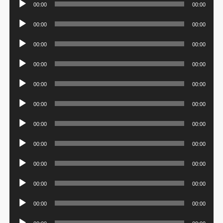
00:00
00:00
Аудио
00:00
00:00
Аудио
00:00
00:00
Аудио
00:00
00:00
Аудио
00:00
00:00
Аудио
00:00
00:00
Аудио
00:00
00:00
Аудио
00:00
00:00
Аудио
00:00
00:00
Аудио
00:00
00:00
Аудио
00:00
00:00
Аудио