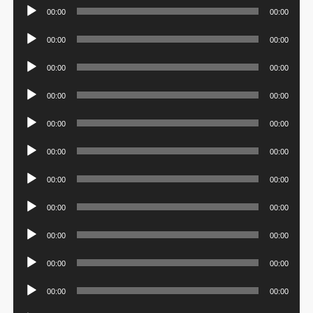
Аудио
00:00
00:00
Аудио
00:00
00:00
Аудио
00:00
00:00
Аудио
00:00
00:00
Аудио
00:00
00:00
Аудио
00:00
00:00
Аудио
00:00
00:00
Аудио
00:00
00:00
Аудио
00:00
00:00
Аудио
00:00
00:00
Аудио
00:00
00:00
Аудио