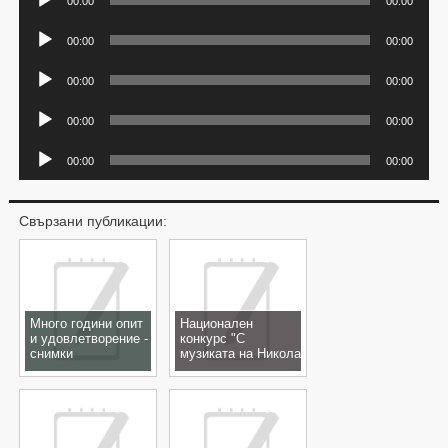
00:00
00:00
Аудио
00:00
00:00
Аудио
00:00
00:00
Аудио
00:00
00:00
Аудио
00:00
00:00
Свързани публикации:
Много години опит
Национален
и удовлетворение -
конкурс "С
снимки
музиката на Никола
Ганчев",
с.Шишманци,
23.11.2019