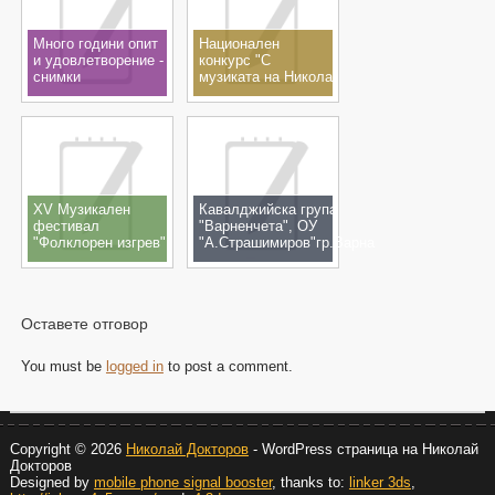
Много години опит
Национален
и удовлетворение -
конкурс "С
снимки
музиката на Никола
Ганчев",
с.Шишманци,
23.11.2019
XV Музикален
Кавалджийска група
фестивал
"Варненчета", ОУ
"Фолклорен изгрев"
"А.Страшимиров"гр.Варна
15-17.11.2019
- Концерт - спектакъл
"100 години Никола
Ганчев" 12.10.2019
кв.Рудник, гр.Бургас
Оставете отговор
You must be
logged in
to post a comment.
Copyright © 2026
Николай Докторов
- WordPress страница на Николай
Докторов
Designed by
mobile phone signal booster
, thanks to:
linker 3ds
,