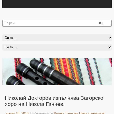
Николай Докторов изпълнява Загорско
хоро на Никола Ганчев.
април 18, 2016
Публикувано в
Видео
,
Галерии
Няма коментари