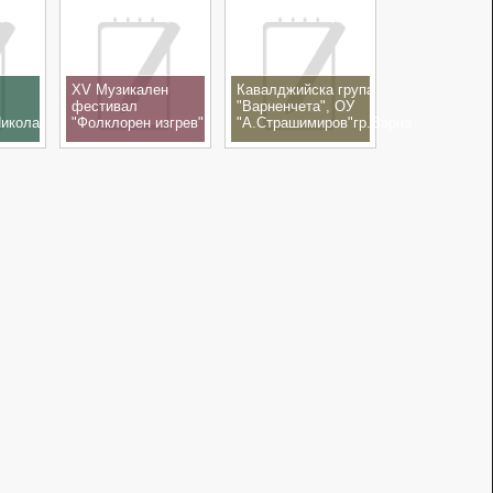
XV Музикален
Кавалджийска група
фестивал
"Варненчета", ОУ
Никола
"Фолклорен изгрев"
"А.Страшимиров"гр.Варна
15-17.11.2019
- Концерт - спектакъл
"100 години Никола
Ганчев" 12.10.2019
кв.Рудник, гр.Бургас