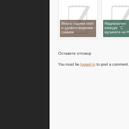
Много години опит
Национален
и удовлетворение -
конкурс "С
снимки
музиката на 
Ганчев",
с.Шишманци,
23.11.2019
Оставете отговор
You must be
logged in
to post a comment.