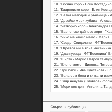
10.
“Росино хоро - Елин Костадинов - 20
11.
“Каарловско хоро - Елин Костадинов 
12.
“Бавна мелодия и ръченица - А
13.
“Девойко мъри хубава - Алекса
14.
“Четворно хоро - Александра Н
15.
“Варненско дайчово хоро - "Кавалдж
16.
“Чичо ме канил мамо - Мария Б
17.
“Севдо, Севдалино - ФГ"Весел
18.
“Огреяла ми е ясна месечинка 
19.
“Джангурица - ФГ"Веселина" Б
20.
“Ширто - Марио Петров тамбур
21.
“Елено моме - Дилянка Петрова
22.
“Три баби - Ива Цветанова - 6г
23.
“Бела съм бела и китка ти вием
24.
“Звяр нечуван (Словесен фолкл
25.
“Мори вес ден - Ангелина Тандо
Свързани публикации: