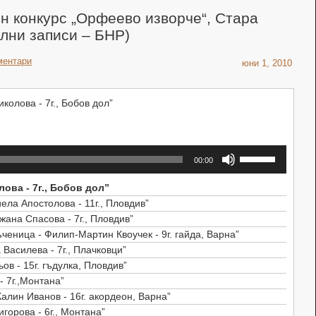
 конкурс „Орфеево изворче“, Стара
ални записи – БНР)
ментари
юни 1, 2010
колова - 7г., Бобов дол”
Използвайте
00:00
стрелките
Нагоре/
ова - 7г., Бобов дол”
Надолу
ла Апостолова - 11г., Пловдив”
за
жана Спасова - 7г., Пловдив”
да
ченица - Филип-Мартин Квоучек - 9г. гайда, Варна”
увеличите
 Василева - 7г., Плачковци”
или
ов - 15г. гъдулка, Пловдив”
намалите
- 7г.,Монтана”
звука.
алин Иванов - 16г. акордеон, Варна”
горова - 6г., Монтана”