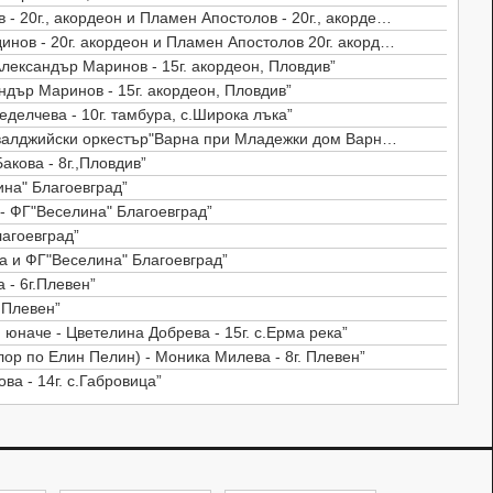
г., акордеон и Пламен Апостолов - 20г., акордеон, Пловдив”
- 20г. акордеон и Пламен Апостолов 20г. акордеон, Пловдив”
лександър Маринов - 15г. акордеон, Пловдив”
ндър Маринов - 15г. акордеон, Пловдив”
еделчева - 10г. тамбура, с.Широка лъка”
ийски оркестър"Варна при Младежки дом Варна рък.Н.Докторов”
акова - 8г.,Пловдив”
ина" Благоевград”
- ФГ"Веселина" Благоевград”
лагоевград”
а и ФГ"Веселина" Благоевград”
 - 6г.Плевен”
. Плевен”
 юначе - Цветелина Добрева - 15г. с.Ерма река”
ор по Елин Пелин) - Моника Милева - 8г. Плевен”
ва - 14г. с.Габровица”