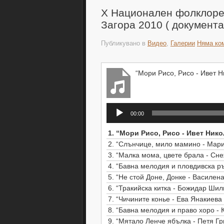
X Национален фолклорен
Загора 2010 ( документ
Публикувано в
Видео
,
Галерии
Няма ко
“Мори Рисо, Рисо - Ивет Ни
Аудио
00:00
1.
“Мори Рисо, Рисо - Ивет Никол
2.
“Слънчице, мило мамино - Марие
3.
“Малка мома, цвете брала - Сне
4.
“Бавна мелодия и пловдивска ръ
5.
“Не стой Доне, Донке - Василена
6.
“Тракийска китка - Божидар Шиль
7.
“Чичините конье - Ева Янакиева 
8.
“Бавна мелодия и право хоро - К
9.
“Мятало Ленче ябълка - Петя Гри