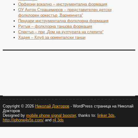
Орфеони вокално – инструментална формация
ОУ Антон Страшимиров – представителен детски
фолклорен оркестър „Варненчета“
Пендари инструментална фолклорна формация
Ритъм – фолклорна танцова формация
Спектър – при „Дом на културата на слепите“
Хадея – Клуб за ориенталски танци
Copyright © 2026
Николай Докторов
- WordPress страница на Николай
Докторов
Designed by
mobile phone signal booster
, thanks to:
linker 3ds
,
http://iphone4s5s.com/
and
r4 3ds